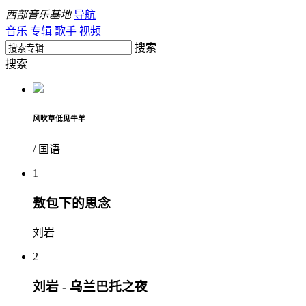
西部音乐基地
导航
音乐
专辑
歌手
视频
搜索
搜索
风吹草低见牛羊
/ 国语
1
敖包下的思念
刘岩
2
刘岩 - 乌兰巴托之夜