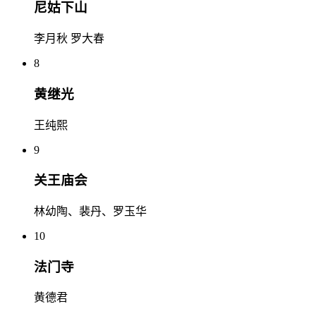
尼姑下山
李月秋 罗大春
8
黄继光
王纯熙
9
关王庙会
林幼陶、裴丹、罗玉华
10
法门寺
黄德君