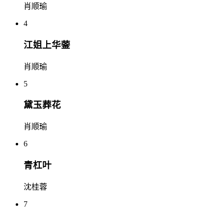
肖顺瑜
4
江姐上华蓥
肖顺瑜
5
黛玉葬花
肖顺瑜
6
青杠叶
沈桂蓉
7