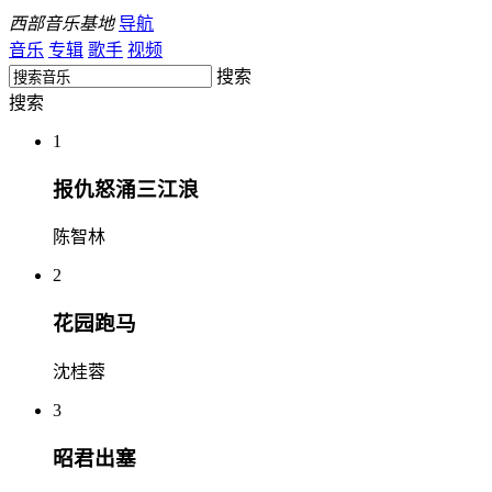
西部音乐基地
导航
音乐
专辑
歌手
视频
搜索
搜索
1
报仇怒涌三江浪
陈智林
2
花园跑马
沈桂蓉
3
昭君出塞