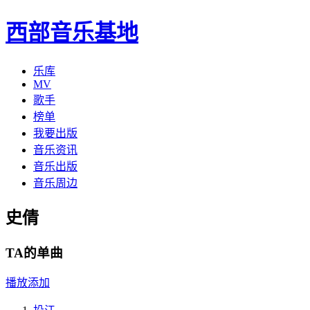
西部音乐基地
乐库
MV
歌手
榜单
我要出版
音乐资讯
音乐出版
音乐周边
史倩
TA的单曲
播放
添加