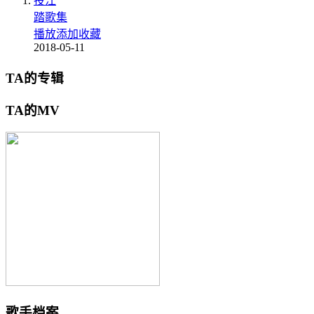
投江
踏歌集
播放
添加
收藏
2018-05-11
TA的专辑
TA的MV
歌手档案