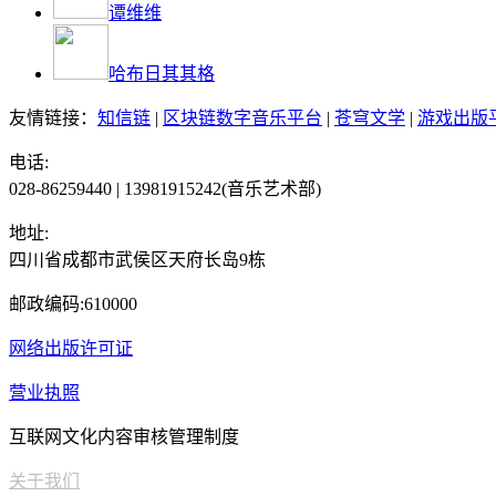
谭维维
哈布日其其格
友情链接：
知信链
|
区块链数字音乐平台
|
苍穹文学
|
游戏出版
电话:
028-86259440 | 13981915242(音乐艺术部)
地址:
四川省成都市武侯区天府长岛9栋
邮政编码:610000
网络出版许可证
营业执照
互联网文化内容审核管理制度
关于我们