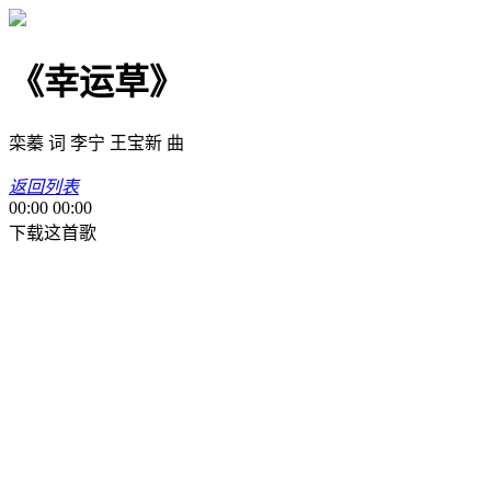
《幸运草》
栾蓁 词 李宁 王宝新 曲
返回列表
00:00
00:00
下载这首歌