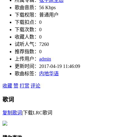
所属专辑：
弦子原生态
歌曲音质：
56 Kbps
下载权限：普通用户
下载扣点：0
下载次数：0
收藏人数：0
试听人气：7260
推荐指数：0
上传用户：
admin
更新时间：2017-04-19 11:46:09
歌曲标签：
内地
华语
收藏
赞
打赏
评论
歌词
复制歌词
|
下载LRC歌词