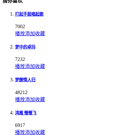
猜你喜欢
打起手鼓唱起歌
7002
播放
添加
收藏
梦中的卓玛
7232
播放
添加
收藏
梦醒情人归
48212
播放
添加
收藏
鸿雁 慢慢飞
6917
播放
添加
收藏