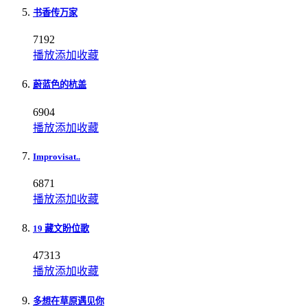
书香传万家
7192
播放
添加
收藏
蔚蓝色的杭盖
6904
播放
添加
收藏
Improvisat..
6871
播放
添加
收藏
19 藏文盼位歌
47313
播放
添加
收藏
多想在草原遇见你