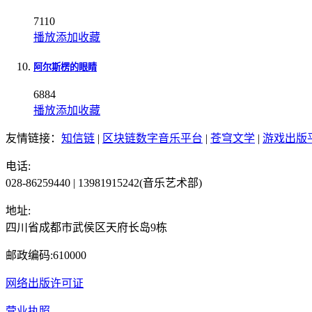
7110
播放
添加
收藏
阿尔斯楞的眼睛
6884
播放
添加
收藏
友情链接：
知信链
|
区块链数字音乐平台
|
苍穹文学
|
游戏出版
电话:
028-86259440 | 13981915242(音乐艺术部)
地址:
四川省成都市武侯区天府长岛9栋
邮政编码:610000
网络出版许可证
营业执照