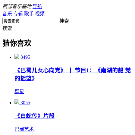
西部音乐基地
导航
音乐
专辑
歌手
视频
搜索
搜索
猜你喜欢
3495
《巴蜀儿女心向党》 丨 节目1：《南湖的船 党
的摇篮》
群星
3055
《白蛇传》片段
巴蜀艺术