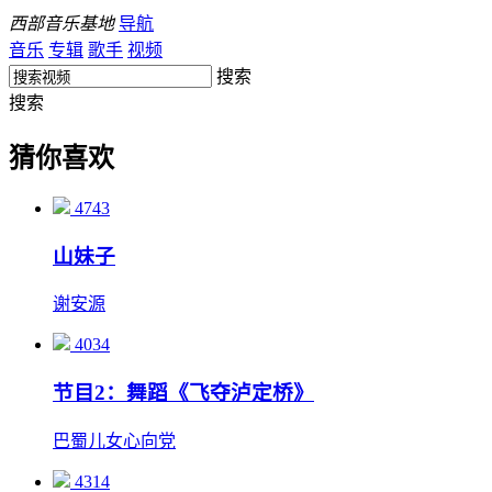
西部音乐基地
导航
音乐
专辑
歌手
视频
搜索
搜索
猜你喜欢
4743
山妹子
谢安源
4034
节目2：舞蹈《飞夺泸定桥》
巴蜀儿女心向党
4314