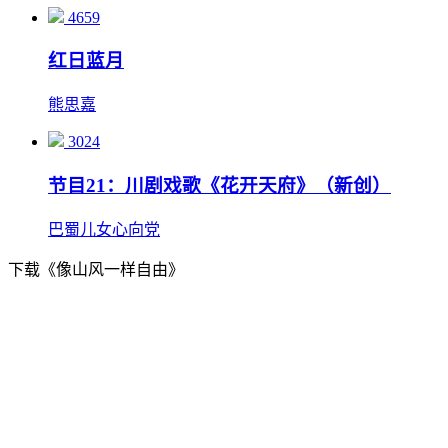
4659
红日蓝月
熊思嘉
3024
节目21：川剧戏歌《花开天府》（新创）
巴蜀儿女心向党
下载《像山风一样自由》