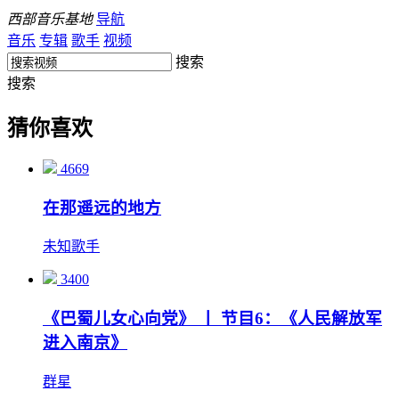
西部音乐基地
导航
音乐
专辑
歌手
视频
搜索
搜索
猜你喜欢
4669
在那遥远的地方
未知歌手
3400
《巴蜀儿女心向党》 丨 节目6：《人民解放军
进入南京》
群星