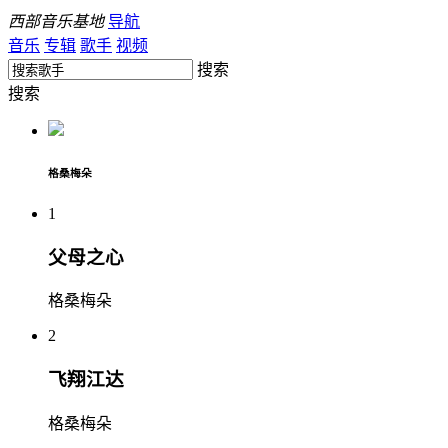
西部音乐基地
导航
音乐
专辑
歌手
视频
搜索
搜索
格桑梅朵
1
父母之心
格桑梅朵
2
飞翔江达
格桑梅朵