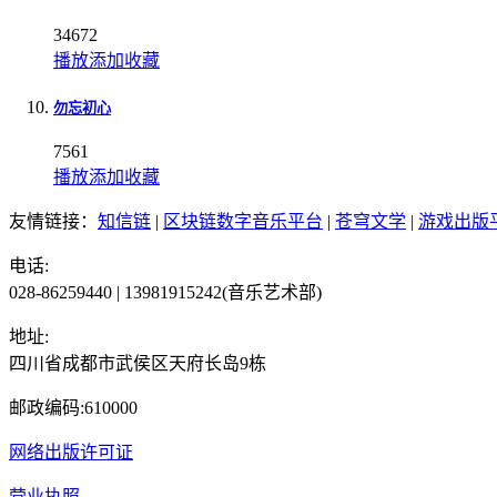
34672
播放
添加
收藏
勿忘初心
7561
播放
添加
收藏
友情链接：
知信链
|
区块链数字音乐平台
|
苍穹文学
|
游戏出版
电话:
028-86259440 | 13981915242(音乐艺术部)
地址:
四川省成都市武侯区天府长岛9栋
邮政编码:610000
网络出版许可证
营业执照