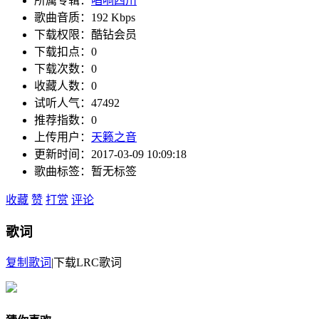
所属专辑：
唱响四川
歌曲音质：
192 Kbps
下载权限：酷钻会员
下载扣点：0
下载次数：0
收藏人数：0
试听人气：47492
推荐指数：0
上传用户：
天籁之音
更新时间：2017-03-09 10:09:18
歌曲标签：暂无标签
收藏
赞
打赏
评论
歌词
复制歌词
|
下载LRC歌词