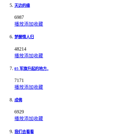
天边的缘
6987
播放
添加
收藏
梦醒情人归
48214
播放
添加
收藏
05 军旗升起的地方..
7171
播放
添加
收藏
成佛
6929
播放
添加
收藏
我们去看看