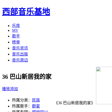
西部音乐基地
乐库
MV
歌手
榜单
音乐资讯
音乐出版
音乐周边
36 巴山新居我的家
播放
添加
所属分类：
民族
《36 巴山新居我的家》
所属歌手：
群星